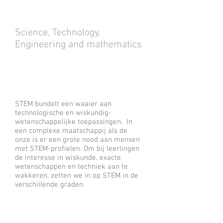
Science, Technology,
Engineering and mathematics
STEM bundelt een waaier aan
technologische en wiskundig-
wetenschappelijke toepassingen. In
een complexe maatschappij als de
onze is er een grote nood aan mensen
met STEM-profielen. Om bij leerlingen
de interesse in wiskunde, exacte
wetenschappen en techniek aan te
wakkeren, zetten we in op STEM in de
verschillende graden.
In tal van uitdagende projecten leer je
probleemoplossend en
toepassingsgericht denken. Bv.