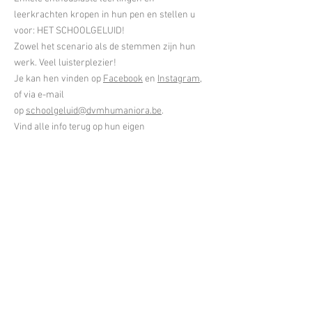
leerkrachten kropen in hun pen en stellen u
voor: HET SCHOOLGELUID!
Zowel het scenario als de stemmen zijn hun
werk. Veel luisterplezier!
Je kan hen vinden op
Facebook
en
Instagram
,
of via e-mail
op
schoolgeluid@dvmhumaniora.be
.
Vind alle info terug op hun eigen
pagina:
http://www.schoolgeluid.be
.
© DvM Humaniora -
Onderwijsstraat 2 - 9300 Aalst