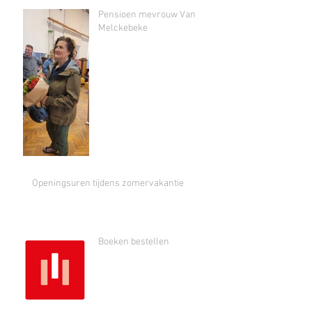
Pensioen mevrouw Van
Melckebeke
Openingsuren tijdens zomervakantie
Boeken bestellen