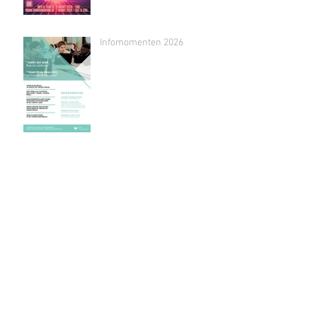
Infomomenten 2026
Praatcafé oud-leerlingen
Archief
June 2026
(4)
4 posts
May 2026
(2)
2 posts
March 2026
(1)
1 post
January 2026
(2)
2 posts