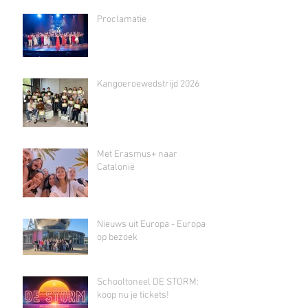
Proclamatie
Kangoeroewedstrijd 2026
Met Erasmus+ naar
Catalonië
Nieuws uit Europa - Europa
op bezoek
Schooltoneel DE STORM:
koop nu je tickets!