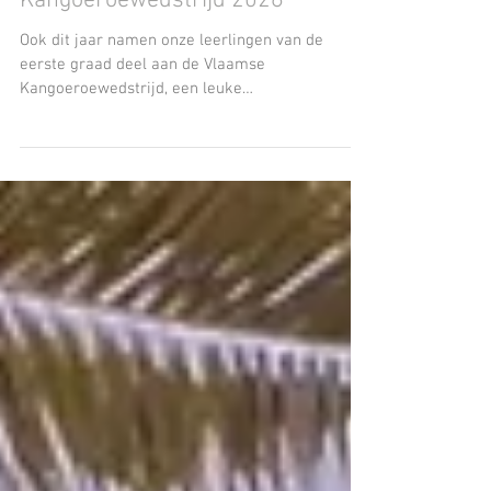
May 18
Kangoeroewedstrijd 2026
Ook dit jaar namen onze leerlingen van de
eerste graad deel aan de Vlaamse
Kangoeroewedstrijd, een leuke
wiskundewedstrijd waaraan in totaal meer dan
120 000 leerlingen uit Vlaanderen deelnamen.
Op vrijdag 20 maart hebben onze leerlingen
geprobeerd de juiste oplossing te vinden van 24
denk-, puzzel- en rekenvraagjes. Er werd
gezwoegd en gerekend. De twijfel was op
sommige gezichten af te lezen. De verschillende
antwoordmogelijkheden werden afgewogen.
Iedere leerling boog zich