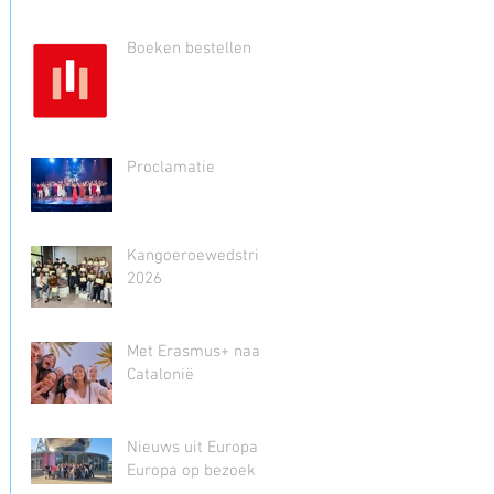
Boeken bestellen
Proclamatie
Kangoeroewedstrijd
2026
Met Erasmus+ naar
Catalonië
Nieuws uit Europa -
Europa op bezoek