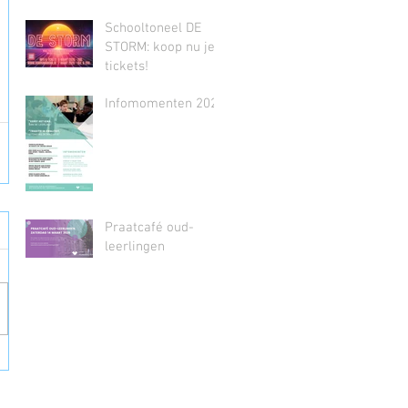
Schooltoneel DE
STORM: koop nu je
tickets!
Infomomenten 2026
Praatcafé oud-
leerlingen