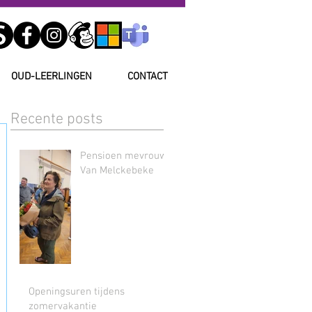
OUD-LEERLINGEN
CONTACT
Recente posts
Pensioen mevrouw
Van Melckebeke
Openingsuren tijdens
zomervakantie