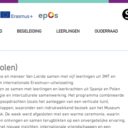
D
BEGELEIDING
LEERLINGEN
OUDERRAAD
olen)
e en meneer Van Lierde samen met vijf leerlingen uit 3MT en 
 internationale Erasmus+-uitwisseling.
n ze samen met leerlingen en leerkrachten uit Spanje en Polen 
ogie en interculturele samenwerking. Het programma combineerde 
sopdrachten (zoals het aanleggen van een verticale tuin), 
uitstappen, waaronder een indrukwekkend bezoek aan het Museum 
sk. De week werd afgesloten met een warme ceremonie, waarin 
en ontvingen en samen terugblikten op een onvergetelijke ervaring.
et nieuwe inzichten, internationale vriendschappen en een 