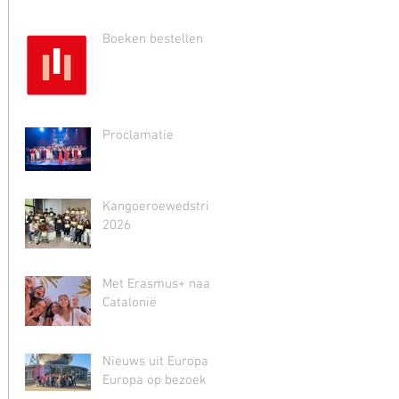
Boeken bestellen
Proclamatie
Kangoeroewedstrijd
2026
Met Erasmus+ naar
Catalonië
Nieuws uit Europa -
Europa op bezoek