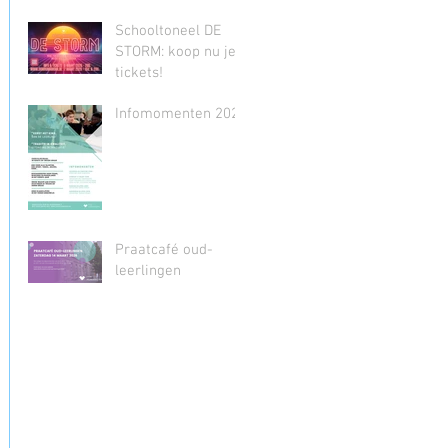
Schooltoneel DE
STORM: koop nu je
tickets!
Infomomenten 2026
Praatcafé oud-
leerlingen