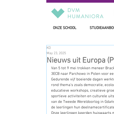
ONZE SCHOOL
STUDIEAANBO
KD
May 23, 2025
Nieuws uit Europa (P
Van 5 tot 9 mei trokken meneer Brack
3ECB naar Parchowo in Polen voor een
Gedurende vijf boeiende dagen werkte
rond thema’s zoals democratie, ecol
educatieve workshops, creatieve groep
sportieve activiteiten en culturele 
van de Tweede Wereldoorlog in Gdań
de leerlingen hun deelnamecertificat
Onze leerlingen keerden huiswaarts m