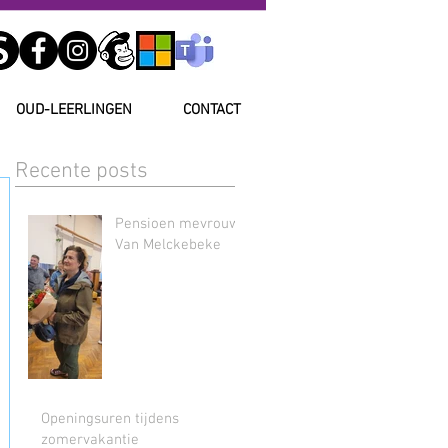
OUD-LEERLINGEN
CONTACT
Recente posts
Pensioen mevrouw
Van Melckebeke
Openingsuren tijdens
zomervakantie