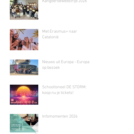
Kangoeroewedstrijd 2026
Met Erasmus+ naar
Catalonië
Nieuws uit Europa - Europa
op bezoek
Schooltoneel DE STORM:
koop nu je tickets!
Infomomenten 2026