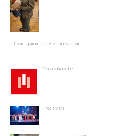
Openingsuren tijdens zomervakantie
Boeken bestellen
Proclamatie