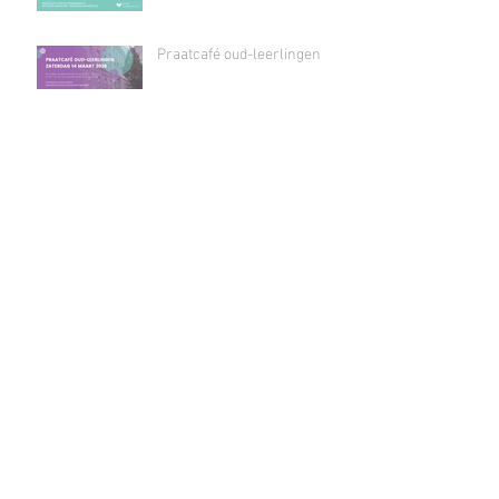
Praatcafé oud-leerlingen
Archief
June 2026
(4)
4 posts
May 2026
(2)
2 posts
March 2026
(1)
1 post
January 2026
(2)
2 posts
December 2025
(4)
4 posts
October 2025
(5)
5 posts
September 2025
(3)
3 posts
August 2025
(1)
1 post
May 2025
(4)
4 posts
April 2025
(4)
4 posts
March 2025
(3)
3 posts
February 2025
(6)
6 posts