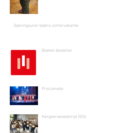
Openingsuren tijdens zomervakantie
Boeken bestellen
Proclamatie
Kangoeroewedstrijd 2026