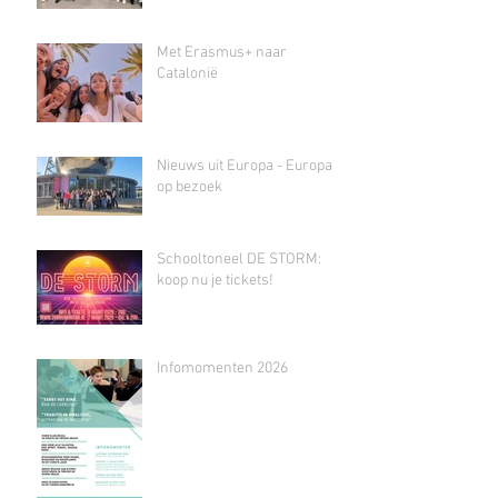
Met Erasmus+ naar
Catalonië
Nieuws uit Europa - Europa
op bezoek
Schooltoneel DE STORM:
koop nu je tickets!
Infomomenten 2026