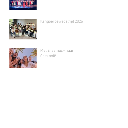
Kangoeroewedstrijd 2026
Met Erasmus+ naar
Catalonië
Nieuws uit Europa - Europa
op bezoek
Schooltoneel DE STORM:
koop nu je tickets!