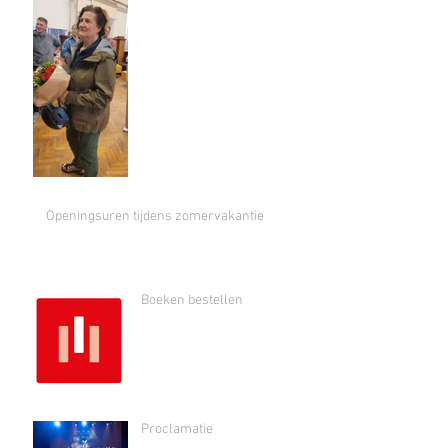
Openingsuren tijdens zomervakantie
Boeken bestellen
Proclamatie