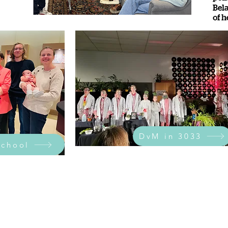
DvM in 3033
school