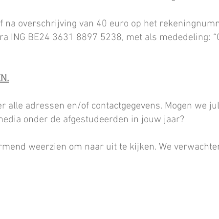
tief na overschrijving van 40 euro op het rekeningnu
a ING BE24 3631 8897 5238, met als mededeling: “O
N.
r alle adressen en/of contactgegevens. Mogen we jul
 media onder de afgestudeerden in jouw jaar?
rmend weerzien om naar uit te kijken. We verwachte
é