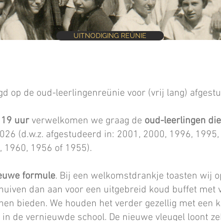
UITNODIGING REÜNIE
igd op de oud-leerlingenreünie voor (vrij lang) afges
m 19 uur
verwelkomen we graag de
oud-leerlingen die
026 (d.w.z. afgestudeerd in: 2001, 2000, 1996, 1995,
, 1960, 1956 of 1955).
euwe formule
. Bij een welkomstdrankje toasten wij
uiven dan aan voor een uitgebreid koud buffet met v
nen bieden. We houden het verder gezellig met een kof
g in de vernieuwde school. De nieuwe vleugel loont ze